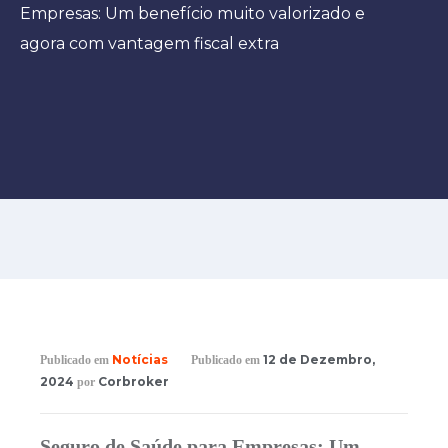
Empresas: Um benefício muito valorizado e
agora com vantagem fiscal extra
Notícias
12 de Dezembro,
Publicado em
Publicado em
2024
Corbroker
por
Seguro de Saúde para Empresas: Um